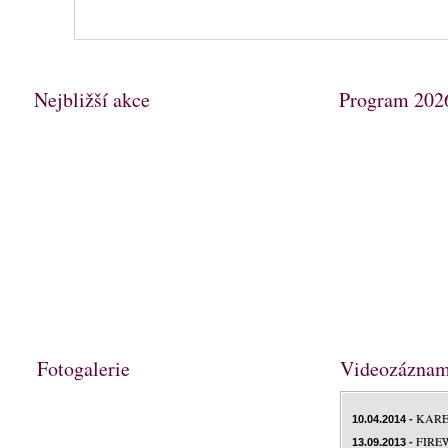
Nejbližší akce
Program 202
Fotogalerie
Videozázna
KARE
10.04.2014 -
FIRE
13.09.2013 -